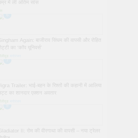
म्र में ली अंतिम सांस
ेश
6
Singham Again: बाजीराव सिंघम की वापसी और रोहित
ेट्टी का ‘कॉप यूनिवर्स’
ॉलीवुड
मनोरंजन
7
Jigra Trailer: भाई-बहन के रिश्तों की कहानी में आलिया
भट्ट का शानदार एक्शन अवतार
ॉलीवुड
मनोरंजन
8
Gladiator II: रोम की वीरगाथा की वापसी – नया ट्रेलर