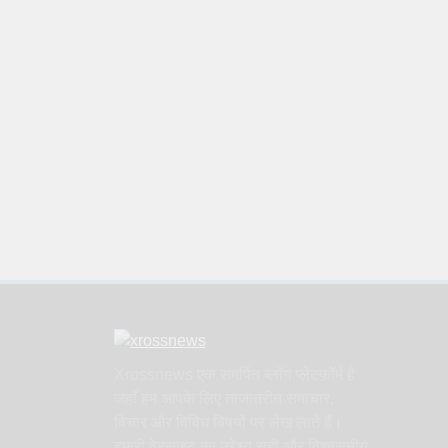
Xrossnews एक समर्पित ब्लॉग प्लेटफ़ॉर्म है
जहाँ हम आपके लिए ताजातरीन समाचार,
विचार और विविध विषयों पर लेख लाते हैं।
हमारी वेबसाइट का उद्देश्य सही और विश्वसनीय