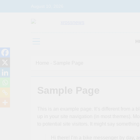
Skip
August 10, 2026
to
content
Xrossnews
Stay Connected, Stay Informed
H
Home
-
Sample Page
Sample Page
This is an example page. It’s different from a b
up in your site navigation (in most themes). Mo
to potential site visitors. It might say something 
Hi there! I’m a bike messenger by day, asp