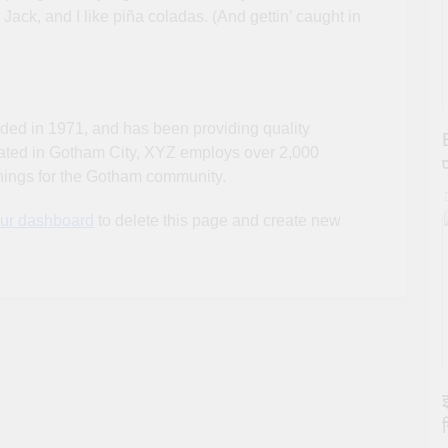
ack, and I like piña coladas. (And gettin’ caught in
d in 1971, and has been providing quality
cated in Gotham City, XYZ employs over 2,000
hings for the Gotham community.
ur dashboard
to delete this page and create new