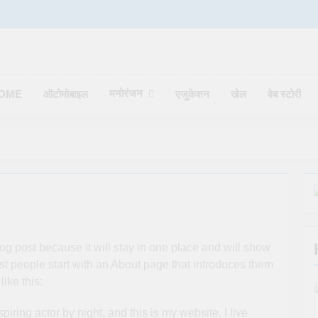
मनोरंजन
OME
ऑटोमोबाइल
एजुकेशन
खेल
वेब स्टोरी
log post because it will stay in one place and will show
st people start with an About page that introduces them
like this:
iring actor by night, and this is my website. I live