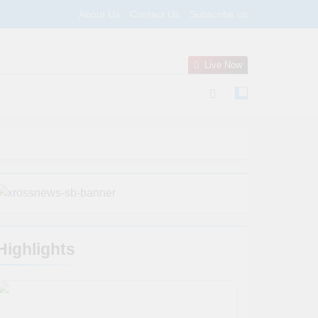
About Us
Contact Us
Subscribe us
Live Now
Highlights