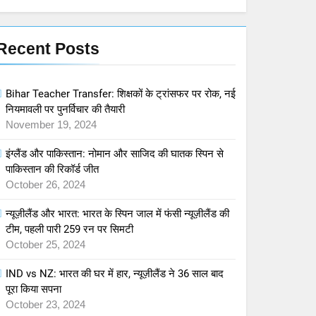
Jigra Trailer: भाई-बहन के रिश्तों
की कहानी में आलिया भट्ट का
शानदार एक्शन अवतार
Recent Posts
बॉलीवुड
मनोरंजन
8
Gladiator II: रोम की वीरगाथा
Bihar Teacher Transfer: शिक्षकों के ट्रांसफर पर रोक, नई
की वापसी – नया ट्रेलर रिलीज़
नियमावली पर पुनर्विचार की तैयारी
November 19, 2024
मनोरंजन
हॉलीवुड
इंग्लैंड और पाकिस्तान: नोमान और साजिद की घातक स्पिन से
1
Bihar Teacher Transfer:
पाकिस्तान की रिकॉर्ड जीत
October 26, 2024
शिक्षकों के ट्रांसफर पर रोक, नई
नियमावली पर पुनर्विचार की तैयारी
एजुकेशन
न्यूज़ीलैंड और भारत: भारत के स्पिन जाल में फंसी न्यूज़ीलैंड की
टीम, पहली पारी 259 रन पर सिमटी
2
October 25, 2024
इंग्लैंड और पाकिस्तान: नोमान और
साजिद की घातक स्पिन से
IND vs NZ: भारत की घर में हार, न्यूज़ीलैंड ने 36 साल बाद
पाकिस्तान की रिकॉर्ड जीत
खेल
पूरा किया सपना
October 23, 2024