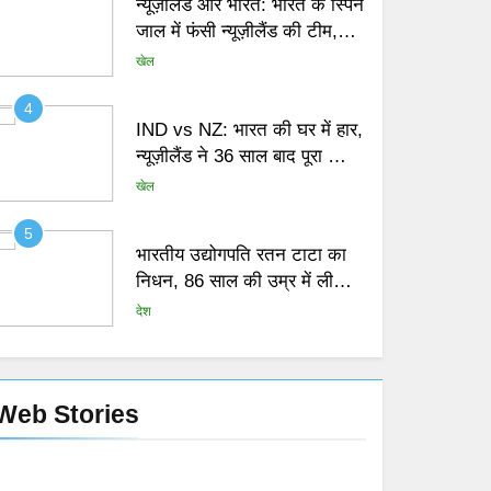
न्यूज़ीलैंड और भारत: भारत के स्पिन
जाल में फंसी न्यूज़ीलैंड की टीम,
पहली पारी 259 रन पर सिमटी
खेल
4
IND vs NZ: भारत की घर में हार,
न्यूज़ीलैंड ने 36 साल बाद पूरा किया
सपना
खेल
5
भारतीय उद्योगपति रतन टाटा का
निधन, 86 साल की उम्र में ली
अंतिम सांस
देश
6
Singham Again: बाजीराव सिंघम
की वापसी और रोहित शेट्टी का
Web Stories
Web story title –
‘कॉप यूनिवर्स’
बॉलीवुड
मनोरंजन
2
First web story
7