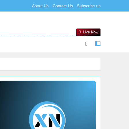
About Us
Contact Us
Subscribe us
Live Now