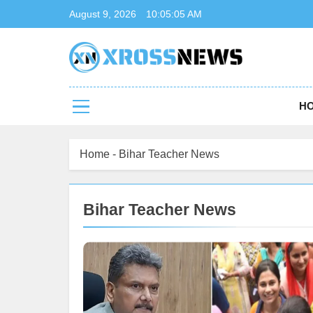
Skip
August 9, 2026
10:05:05 AM
to
content
Xrossnews
Stay Connected, Stay Informed
H
Home
-
Bihar Teacher News
Bihar Teacher News