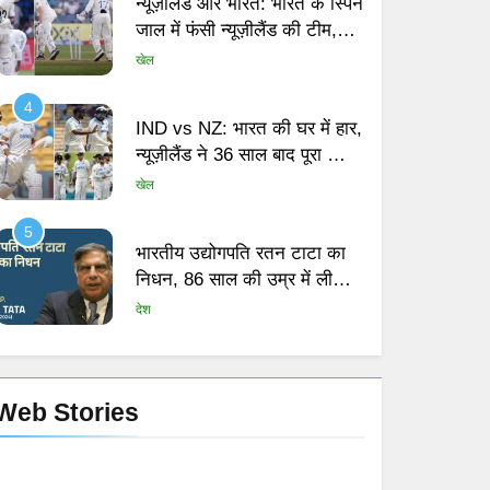
पहली पारी 259 रन पर सिमटी
खेल
4
IND vs NZ: भारत की घर में हार,
न्यूज़ीलैंड ने 36 साल बाद पूरा किया
सपना
खेल
5
भारतीय उद्योगपति रतन टाटा का
निधन, 86 साल की उम्र में ली
अंतिम सांस
देश
6
Singham Again: बाजीराव सिंघम
की वापसी और रोहित शेट्टी का
‘कॉप यूनिवर्स’
बॉलीवुड
मनोरंजन
Web Stories
Web story title –
2
First web story
7
Jigra Trailer: भाई-बहन के रिश्तों