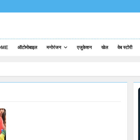
OME
ऑटोमोबाइल
मनोरंजन
एजुकेशन
खेल
वेब स्टोरी