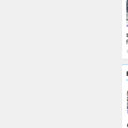
एजुकेशन
खेल
ड ने 36
Bihar Teacher Transfer: शिक्षकों के ट्रांसफर
इंग्लैं
पर रोक, नई नियमावली पर पुनर्विचार की तैयारी
स्पिन से
November 19, 2024
Novem