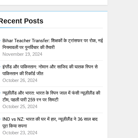
की कहानी में आलिया भट्ट का
शानदार एक्शन अवतार
बॉलीवुड
मनोरंजन
Recent Posts
8
Gladiator II: रोम की वीरगाथा
की वापसी – नया ट्रेलर रिलीज़
Bihar Teacher Transfer: शिक्षकों के ट्रांसफर पर रोक, नई
मनोरंजन
हॉलीवुड
नियमावली पर पुनर्विचार की तैयारी
November 19, 2024
1
Bihar Teacher Transfer:
इंग्लैंड और पाकिस्तान: नोमान और साजिद की घातक स्पिन से
शिक्षकों के ट्रांसफर पर रोक, नई
पाकिस्तान की रिकॉर्ड जीत
नियमावली पर पुनर्विचार की तैयारी
एजुकेशन
October 26, 2024
2
न्यूज़ीलैंड और भारत: भारत के स्पिन जाल में फंसी न्यूज़ीलैंड की
इंग्लैंड और पाकिस्तान: नोमान और
टीम, पहली पारी 259 रन पर सिमटी
साजिद की घातक स्पिन से
October 25, 2024
पाकिस्तान की रिकॉर्ड जीत
खेल
IND vs NZ: भारत की घर में हार, न्यूज़ीलैंड ने 36 साल बाद
पूरा किया सपना
3
October 23, 2024
न्यूज़ीलैंड और भारत: भारत के स्पिन