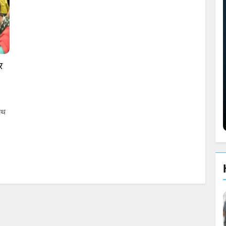
र
s
ाथ