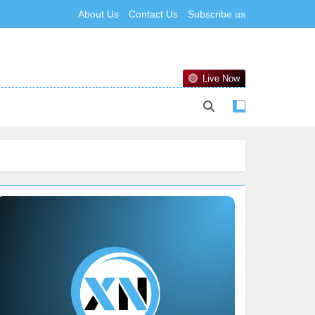
About Us
Contact Us
Subscribe us
Live Now